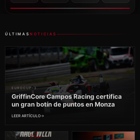
noticias.
→
VER CATEGORÍA
TALENTO FORMADO
El talento sale
preparado
.
Fernando Alonso
Isack Hadjar
FORMULA 1
FORMULA 1
Alex Palou
Arvid Lindblad