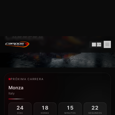
ES
|
EN
F3
F3
Victoria de Théophile Naël en
Campos Racing quiere llegar
el Hungaroring. Ugo
al verano reforzando su
Ugochukwu y Ernesto Rivera
condición de referencia en FIA
también visitan el podio
Formula 3
EXPLORAR
CATEGORÍAS
FIA FORMULA 2
F2
Calendario, resultados, pilotos y